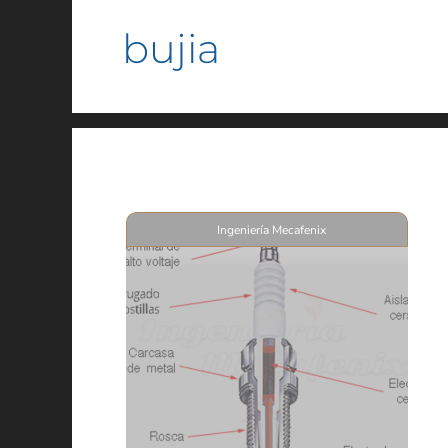
bujia
Ingeniería Mecafenix