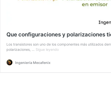
Que configuraciones y polarizaciones ti
Los transistores son uno de los componentes más utilizados dent
Que
polarizaciones, …
Sigue leyendo
configuraciones
y
Ingeniería Mecafenix
polarizaciones
tienen
los
transistores