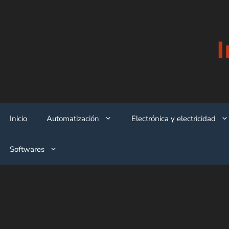
Saltar
al
contenido
Inicio
Automatización
Electrónica y electricidad
Softwares