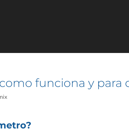
como funciona y para q
nix
metro?