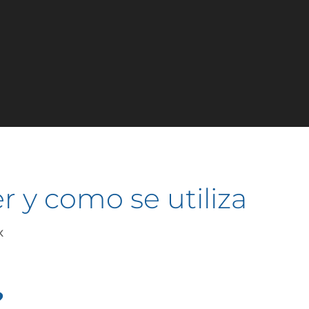
r y como se utiliza
x
?