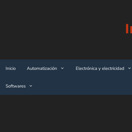
Saltar
al
contenido
Inicio
Automatización
Electrónica y electricidad
Softwares