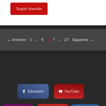
Seguir leyendo
Página
Página
Página
Página
Página
←
Anterior
1
…
5
6
7
…
27
Siguiente
→
Educación
YouTube